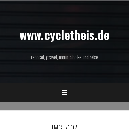
Zum
Inhalt
springen
www.cycletheis.de
rennrad, gravel, mountainbike und reise
IMG_7107