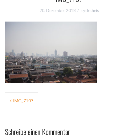
20. Dezember 2018
cycletheis
Beitragsnavigation
IMG_7107
Schreibe einen Kommentar