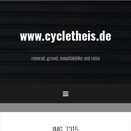
Zum
Inhalt
springen
www.cycletheis.de
rennrad, gravel, mountainbike und reise
IMG_7315