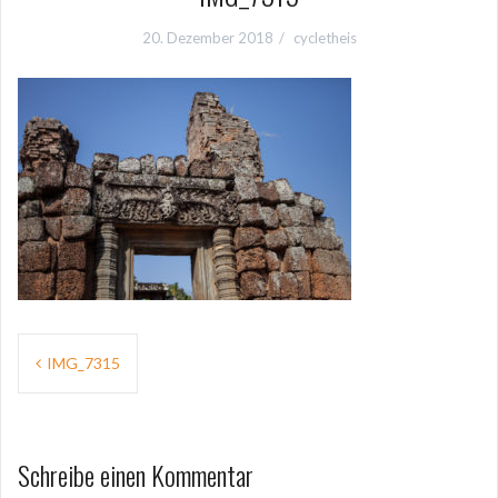
20. Dezember 2018
cycletheis
Beitragsnavigation
IMG_7315
Schreibe einen Kommentar