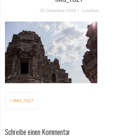
20. Dezember 2018
cycletheis
Beitragsnavigation
IMG_7527
Schreibe einen Kommentar