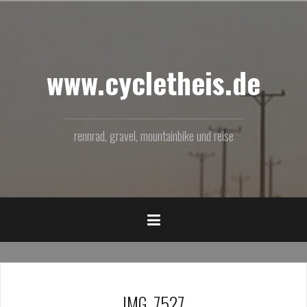
Zum
Inhalt
springen
www.cycletheis.de
rennrad, gravel, mountainbike und reise
IMG_7527