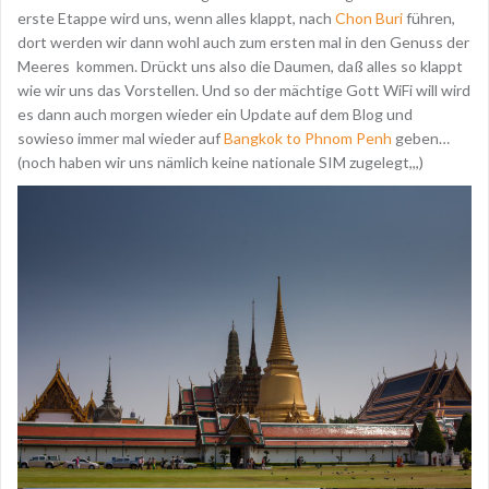
erste Etappe wird uns, wenn alles klappt, nach
Chon Buri
führen,
dort werden wir dann wohl auch zum ersten mal in den Genuss der
Meeres kommen. Drückt uns also die Daumen, daß alles so klappt
wie wir uns das Vorstellen. Und so der mächtige Gott WiFi will wird
es dann auch morgen wieder ein Update auf dem Blog und
sowieso immer mal wieder auf
Bangkok to Phnom Penh
geben…
(noch haben wir uns nämlich keine nationale SIM zugelegt,,,)