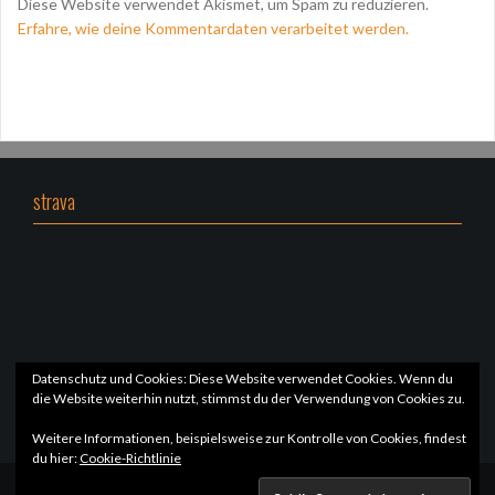
Diese Website verwendet Akismet, um Spam zu reduzieren.
Erfahre, wie deine Kommentardaten verarbeitet werden.
strava
Datenschutz und Cookies: Diese Website verwendet Cookies. Wenn du
die Website weiterhin nutzt, stimmst du der Verwendung von Cookies zu.
Weitere Informationen, beispielsweise zur Kontrolle von Cookies, findest
du hier:
Cookie-Richtlinie
Stolz präsentiert von WordPress
|
Theme:
Oria
von