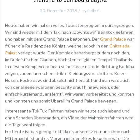
20. Dezember 2018
cycletheis
Heute haben wir mal ein volles Touristenprogramm durchgezogen.
Wir sind wieder mit dem Taxi nach „Downtown“ Bangkok gefahren
und haben mit dem Grand Palace begonnen. Der
Grand Palace
war
früher die Residenz des Königs, welche jedoch in den
Chitralada-
Palast
verlegt wurde. Der Komplex beherbergt zudem noch den,
im Buddistischen Glauben, höchsten religiösen Tempel Thailands.
In diesem Komplex darf man seine Füsse nicht in Richtung Buddha
zeigen, zudem herrschen strikte Kleidungsvorschriften. Kurze
Hosen, Röcke usw. sind absolut nicht erlaubt und man wird auch
von der allgegenwärtigen Security drauf hingewiesen, oder
einfach kurzerhand „entfernt“. Wir waren vorbereitet und konnten
und konnten uns somit Überall im Grand Palace bewegen…
Interessante TukTuk-Fahrten haben wir heute auch lebend und
ohne Schaden überstanden, ein Video der Wahnsinnsfahrten wird
die Tage wohl folgen.
Für heute ist das genug Text, da es unserer Zeit nun schon nach
Mitternacht ist und es Morgen mit den Bikes losgehen wird. Die