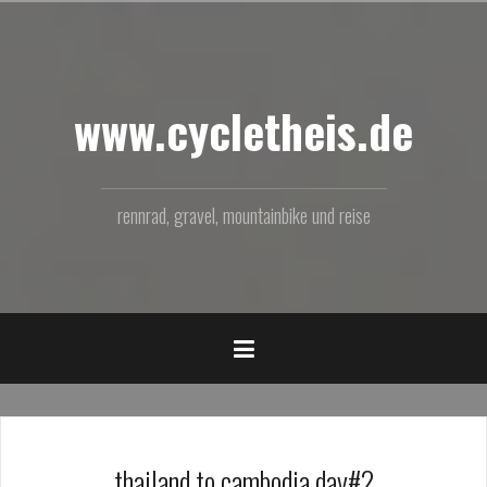
Zum
Inhalt
springen
www.cycletheis.de
rennrad, gravel, mountainbike und reise
thailand to cambodia day#2